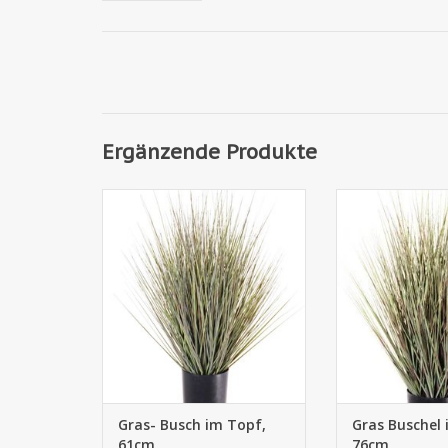
Ergänzende Produkte
710550GS - Gras-Busch im Topf,
710555GS - Gra
61cm
Topf, 
Gras- Busch im Topf,
Gras Buschel 
61cm
76cm