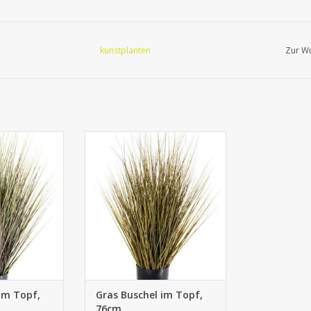
kunstplanten
Zur Wu
s Buschel im
710555OG - Gras Buschel im
76cm
Topf, 76cm
im Topf,
Gras Buschel im Topf,
76cm