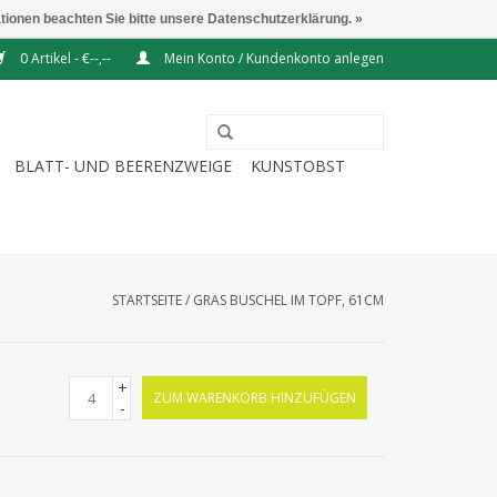
ationen beachten Sie bitte unsere Datenschutzerklärung. »
0 Artikel - €--,--
Mein Konto / Kundenkonto anlegen
BLATT- UND BEERENZWEIGE
KUNSTOBST
STARTSEITE
/
GRAS BUSCHEL IM TOPF, 61CM
+
ZUM WARENKORB HINZUFÜGEN
-