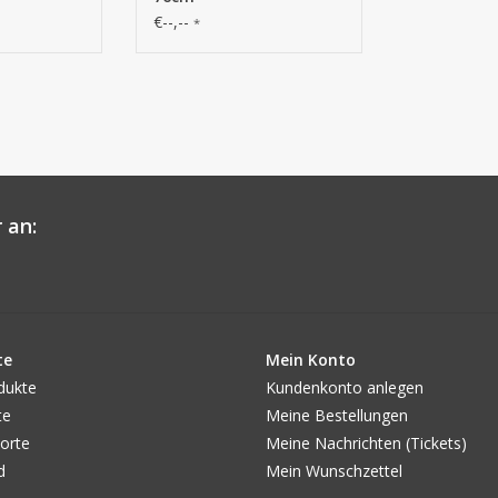
€--,--
*
 an:
te
Mein Konto
dukte
Kundenkonto anlegen
te
Meine Bestellungen
orte
Meine Nachrichten (Tickets)
d
Mein Wunschzettel