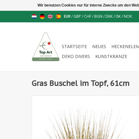
Wir benutzen Cookies nur für interne Zwecke um den Web
EUR
/
GBP
/
CHF
/
BGN
/
DKK
/
ISK
/
NOK
STARTSEITE
NEUES
HECKENELE
DEKO DIVERS
KUNSTKRÄNZE
Gras Buschel im Topf, 61cm