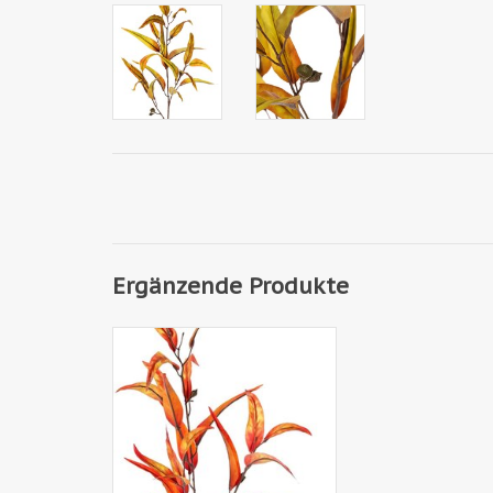
Ergänzende Produkte
150003HO - Eucalyptustzweig
'Ruby', 2x verzweigt, 22 Blätter &
5 Früchte, 100 cm