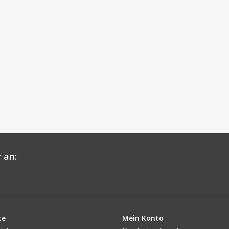
 an:
te
Mein Konto