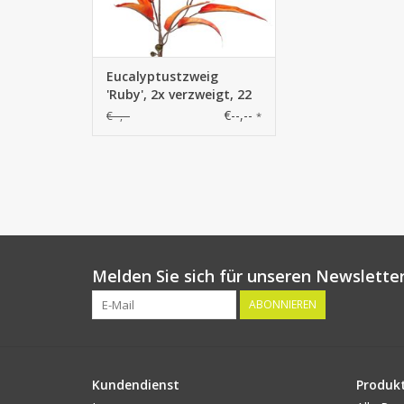
Eucalyptustzweig
'Ruby', 2x verzweigt, 22
Blätter & 5 Früchte, 100
€--,--
€--,--
*
cm
Melden Sie sich für unseren Newsletter
ABONNIEREN
Kundendienst
Produk