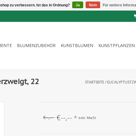
shop zu verbessern. Ist das in Ordnung?
Ja
Nein
Für weitere Inform
MENTE
BLUMENZUBEHÖR
KUNSTBLUMEN
KUNSTPFLANZEN
erzweigt, 22
STARTSEITE
/
EUCALYPTUSTZWE
€--,--
*
€--,--
exkl. MwSt.