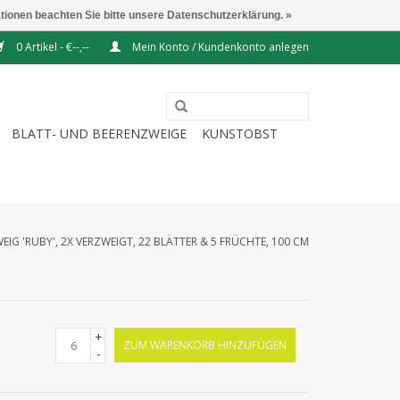
ationen beachten Sie bitte unsere Datenschutzerklärung. »
0 Artikel - €--,--
Mein Konto / Kundenkonto anlegen
BLATT- UND BEERENZWEIGE
KUNSTOBST
IG 'RUBY', 2X VERZWEIGT, 22 BLÄTTER & 5 FRÜCHTE, 100 CM
+
ZUM WARENKORB HINZUFÜGEN
-