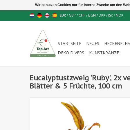
Wir benutzen Cookies nur für interne Zwecke um den Web
EUR
/
GBP
/
CHF
/
BGN
/
DKK
/
ISK
/
NOK
STARTSEITE
NEUES
HECKENELE
DEKO DIVERS
KUNSTKRÄNZE
Eucalyptustzweig 'Ruby', 2x v
Blätter & 5 Früchte, 100 cm