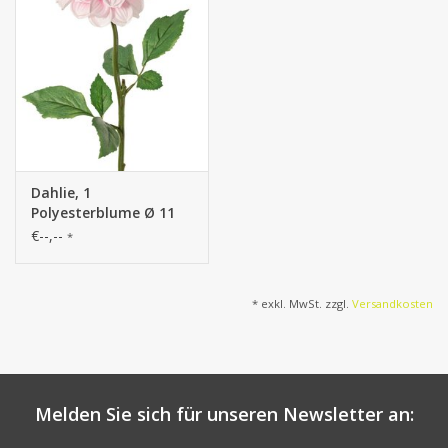
Dahlie, 1
Polyesterblume Ø 11
cm, 2 Blattsätze (6
€--,--
*
Stück) 58 cm
* exkl. MwSt. zzgl.
Versandkosten
Melden Sie sich für unseren Newsletter an: