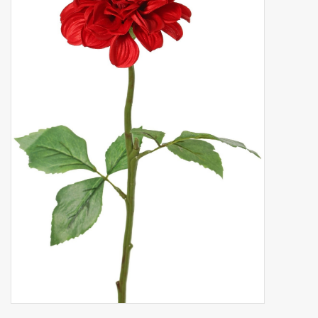
Kunstobst
Deko divers
Kunstkränze