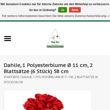
Wir benutzen Cookies nur für interne Zwecke um den Webshop zu verbessern.
Ist das in Ordnung?
Ja
Nein
EUR
/
GBP
/
CHF
/
BGN
/
DKK
/
ISK
/
NOK
Für weitere Informationen beachten Sie bitte unsere Datenschutzerklärung. »
0 Artikel - €--,--
Startseite
Neues
Heckenelemente
Dahlie, 1 Polyesterblume Ø 11 cm, 2
Blumenzubehör
Blattsätze (6 Stück) 58 cm
STARTSEITE
/
DAHLIE, 1 POLYESTERBLUME Ø 11 CM, 2 BLATTSÄTZE (6
Kunstblumen
STÜCK) 58 CM
Kunstpflanzen
Blatt- und Beerenzweige