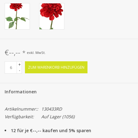
€--,--
*
exkl. MwSt.
+
ZUM WARENKORB HINZUFÜGEN
-
Informationen
Artikelnummer::
130433RD
Verfügbarkeit:
Auf Lager
(1056)
12 für je €--,-- kaufen und 5% sparen