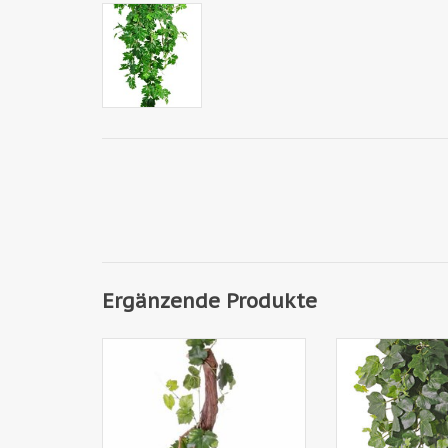
Ergänzende Produkte
150406UV -
714551UV - Heder
Traubenblattgirlande 186cm, 54
331 75cm UV-sic
Blaetter - UV sicher
QUALIT