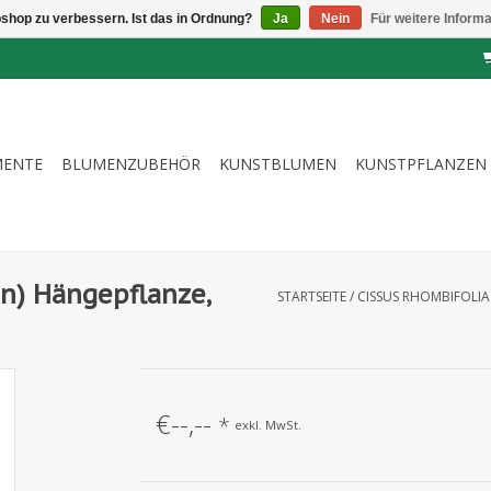
shop zu verbessern. Ist das in Ordnung?
Ja
Nein
Für weitere Inform
MENTE
BLUMENZUBEHÖR
KUNSTBLUMEN
KUNSTPFLANZEN
in) Hängepflanze,
STARTSEITE
/
CISSUS RHOMBIFOLIA 
€--,--
*
exkl. MwSt.