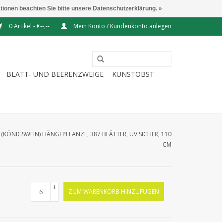
ationen beachten Sie bitte unsere Datenschutzerklärung. »
0 Artikel - €--,--
Mein Konto / Kundenkonto anlegen
BLATT- UND BEERENZWEIGE
KUNSTOBST
(KÖNIGSWEIN) HÄNGEPFLANZE, 387 BLÄTTER, UV SICHER, 110
CM
+
ZUM WARENKORB HINZUFÜGEN
-