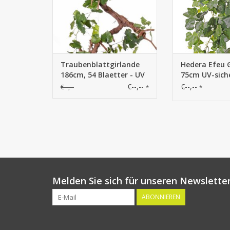
Traubenblattgirlande
Hedera Efeu G
186cm, 54 Blaetter - UV
75cm UV-sich
sicher
€--,--
€--,--
€--,--
*
*
Melden Sie sich für unseren Newsletter
ABONNIEREN