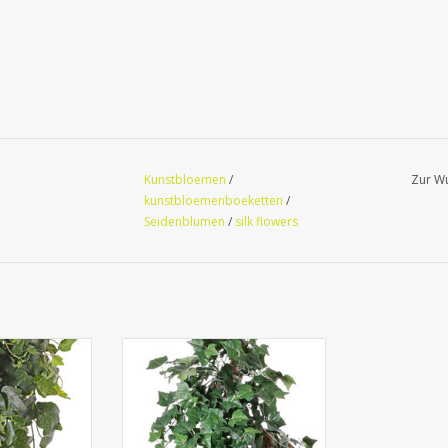
Kunstbloemen
/
Zur Wu
kunstbloemenboeketten
/
Seidenblumen
/
silk flowers
a Efeu Gala x
711436FR - Hedera (English Ivy)
her - PREMIUM
Efeubusch, Gigant "Vital
Y -
Greens", mit 282 Blättern, 86cm,
schwer entflammbar