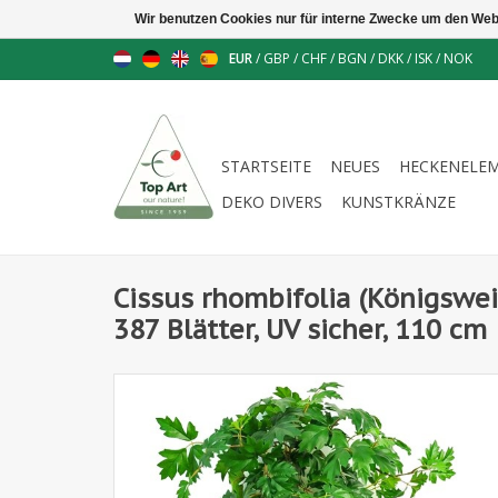
Wir benutzen Cookies nur für interne Zwecke um den Web
EUR
/
GBP
/
CHF
/
BGN
/
DKK
/
ISK
/
NOK
STARTSEITE
NEUES
HECKENELE
DEKO DIVERS
KUNSTKRÄNZE
Cissus rhombifolia (Königswe
387 Blätter, UV sicher, 110 cm