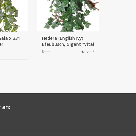
ala x 331
Hedera (English Ivy)
er
Efeubusch, Gigant "Vital
Greens", mit 282
€--,--
€--,--
*
Blättern, 86cm, schwer
entflammbar
 an: