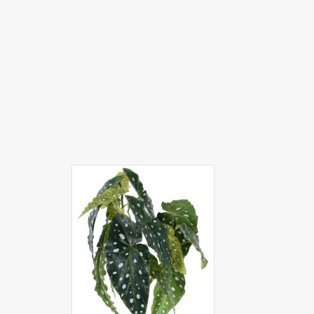
710080GR - Begonia maculata
(Forellenbegonie) mit 3
Verzweigungen, 14 Blätter, 38cm