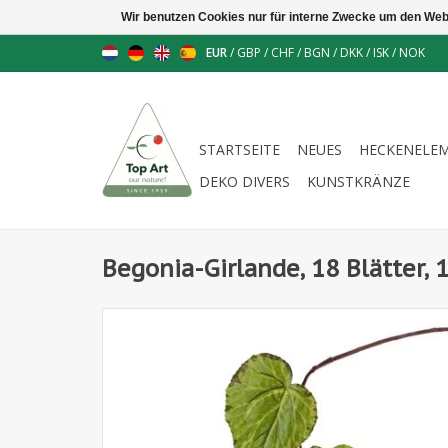
Wir benutzen Cookies nur für interne Zwecke um den Web
EUR
/
GBP
/
CHF
/
BGN
/
DKK
/
ISK
/
NOK
STARTSEITE
NEUES
HECKENELE
DEKO DIVERS
KUNSTKRÄNZE
Begonia-Girlande, 18 Blätter,