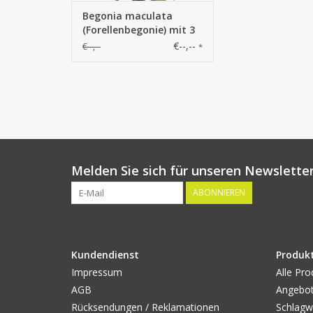
Begonia maculata
(Forellenbegonie) mit 3
Verzweigungen, 14
€--,--
€--,--
*
Blätter, 38cm
Melden Sie sich für unseren Newsletter
ABONNIEREN
Kundendienst
Produk
Impressum
Alle Pro
AGB
Angebo
Rücksendungen / Reklamationen
Schlagw