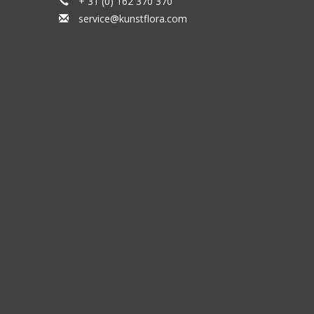
+ 31 (0) 162 370 370
service@kunstflora.com