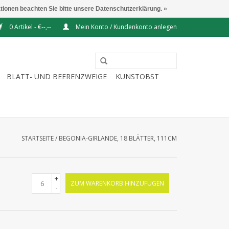
ationen beachten Sie bitte unsere Datenschutzerklärung. »
0 Artikel - €--,--
Mein Konto / Kundenkonto anlegen
BLATT- UND BEERENZWEIGE
KUNSTOBST
STARTSEITE
/
BEGONIA-GIRLANDE, 18 BLÄTTER, 111CM
+
ZUM WARENKORB HINZUFÜGEN
-