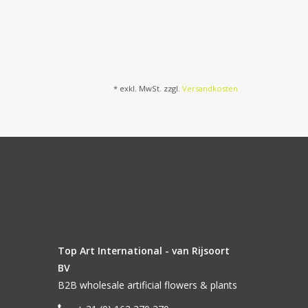
* exkl. MwSt. zzgl.
Versandkosten
Top Art International - van Rijsoort
BV
B2B wholesale artificial flowers & plants