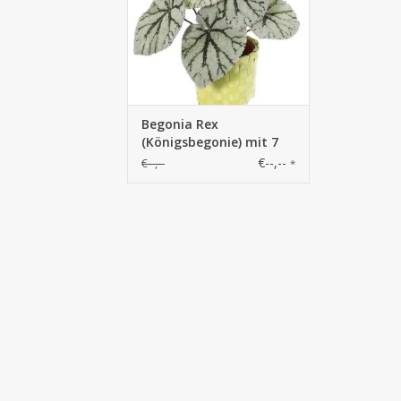
Begonia Rex
(Königsbegonie) mit 7
Verzweigungen, 9
€--,--
€--,--
*
Blättern, (spezielle
Beschichtung), Ø 25cm