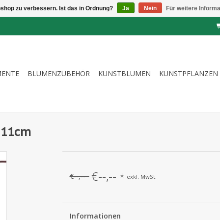
shop zu verbessern. Ist das in Ordnung?
Ja
Nein
Für weitere Inform
MENTE
BLUMENZUBEHÖR
KUNSTBLUMEN
KUNSTPFLANZEN
 111cm
€--,--
*
€--,--
exkl. MwSt.
Informationen