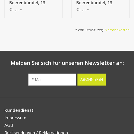
Beerenbündel, 13
Beerenbündel, 13
Blätter, 2x verzweigt,
Blätter, 2x verzweigt,
€--,--
€--,--
*
*
70 cm
70 cm
* exkl. MwSt. zzgl.
Versandkosten
Melden Sie sich für unseren Newsletter an:
ABONNIEREN
Kundendienst
Impressum
AGB
Rücksendungen / Reklamationen