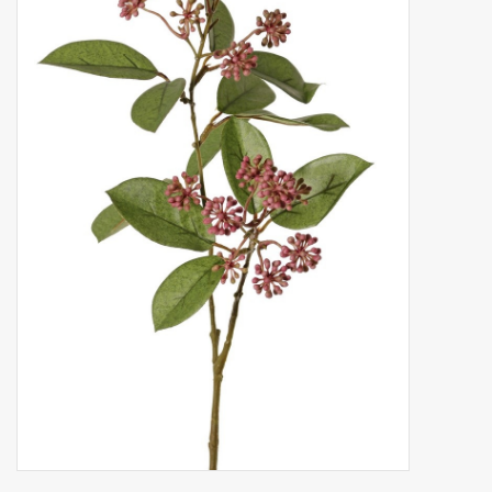
Kunstobst
Deko divers
Kunstkränze