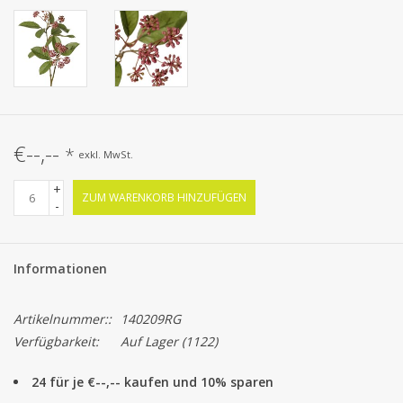
€--,--
*
exkl. MwSt.
+
ZUM WARENKORB HINZUFÜGEN
-
Informationen
Artikelnummer::
140209RG
Verfügbarkeit:
Auf Lager
(1122)
24 für je €--,-- kaufen und 10% sparen