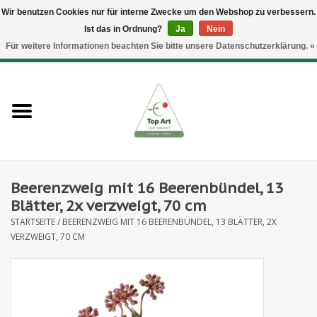
Wir benutzen Cookies nur für interne Zwecke um den Webshop zu verbessern.
Ist das in Ordnung?
Ja
Nein
EUR
/
GBP
/
CHF
/
BGN
/
DKK
/
ISK
/
NOK
Für weitere Informationen beachten Sie bitte unsere Datenschutzerklärung. »
0 Artikel - €--,--
Startseite
Neues
Heckenelemente
Beerenzweig mit 16 Beerenbündel, 13
Blumenzubehör
Blätter, 2x verzweigt, 70 cm
STARTSEITE
/
BEERENZWEIG MIT 16 BEERENBÜNDEL, 13 BLÄTTER, 2X
Kunstblumen
VERZWEIGT, 70 CM
Kunstpflanzen
Blatt- und Beerenzweige