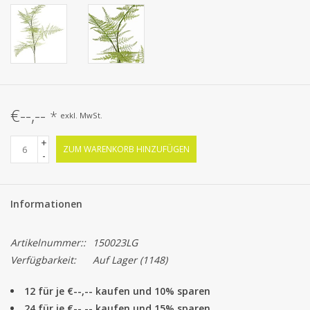
€--,--
*
exkl. MwSt.
+
ZUM WARENKORB HINZUFÜGEN
-
Informationen
Artikelnummer::
150023LG
Verfügbarkeit:
Auf Lager
(1148)
12 für je €--,-- kaufen und 10% sparen
24 für je €--,-- kaufen und 15% sparen