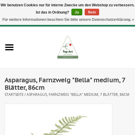
Wir benutzen Cookies nur für interne Zwecke um den Webshop zu verbessern.
Ist das in Ordnung?
Ja
Nein
EUR
/
GBP
/
CHF
/
BGN
/
DKK
/
ISK
/
NOK
Für weitere Informationen beachten Sie bitte unsere Datenschutzerklärung. »
0 Artikel - €--,--
Startseite
Neues
Heckenelemente
Asparagus, Farnzweig "Bella" medium, 7
Blumenzubehör
Blätter, 86cm
STARTSEITE
/
ASPARAGUS, FARNZWEIG "BELLA" MEDIUM, 7 BLÄTTER, 86CM
Kunstblumen
Kunstpflanzen
Blatt- und Beerenzweige