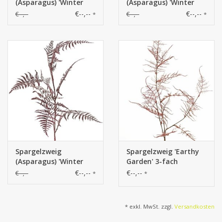
(Asparagus) 'Winter
(Asparagus) 'Winter
Glow' medium, mit 7
Glow' medium, mit 7
€--,--
€--,--
€--,--
€--,--
*
*
Blattwedeln, 86 cm
Blattwedeln, 86 cm
Spargelzweig
Spargelzweig 'Earthy
(Asparagus) 'Winter
Garden' 3-fach
Glow' medium, mit 7
verzweigt mit 17
€--,--
€--,--
€--,--
*
*
Blattwedeln, 86 cm
Blattzweigen 8x XL / 9x
L, 85 cm
* exkl. MwSt. zzgl.
Versandkosten