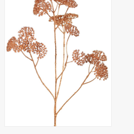
Kunstobst
Deko divers
Kunstkränze