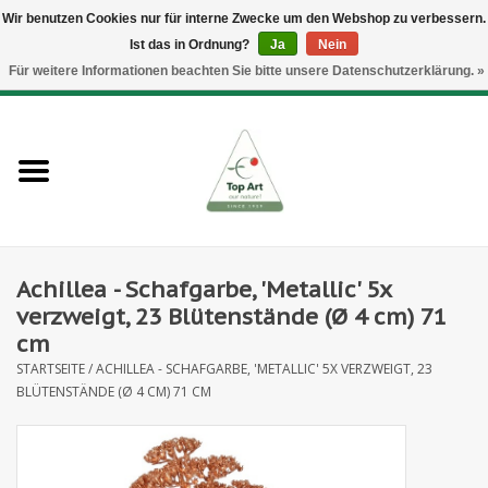
Wir benutzen Cookies nur für interne Zwecke um den Webshop zu verbessern.
Ist das in Ordnung?
Ja
Nein
EUR
/
GBP
/
CHF
/
BGN
/
DKK
/
ISK
/
NOK
Für weitere Informationen beachten Sie bitte unsere Datenschutzerklärung. »
0 Artikel - €--,--
Startseite
Neues
Heckenelemente
Achillea - Schafgarbe, 'Metallic' 5x
Blumenzubehör
verzweigt, 23 Blütenstände (Ø 4 cm) 71
cm
Kunstblumen
STARTSEITE
/
ACHILLEA - SCHAFGARBE, 'METALLIC' 5X VERZWEIGT, 23
BLÜTENSTÄNDE (Ø 4 CM) 71 CM
Kunstpflanzen
Blatt- und Beerenzweige