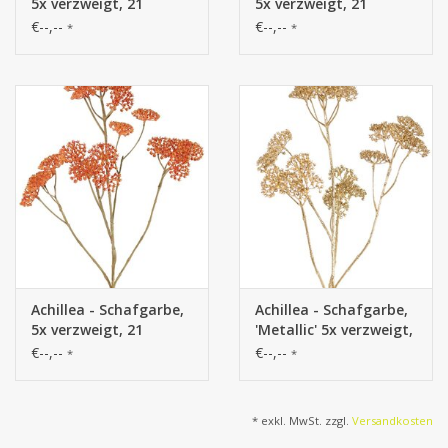
5x verzweigt, 21
5x verzweigt, 21
Blütenstände (Ø 4 cm),
Blütenstände (Ø 4 cm),
€--,--
€--,--
*
*
71 cm
71 cm
Achillea - Schafgarbe,
Achillea - Schafgarbe,
5x verzweigt, 21
'Metallic' 5x verzweigt,
Blütenstände (Ø 4 cm),
23 Blütenstände (Ø 4
€--,--
€--,--
*
*
71 cm
cm) 71 cm
* exkl. MwSt. zzgl.
Versandkosten