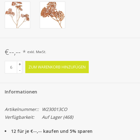
€--,--
*
exkl. MwSt.
+
ZUM WARENKORB HINZUFÜGEN
-
Informationen
Artikelnummer::
W230013CO
Verfügbarkeit:
Auf Lager
(468)
12 für je €--,-- kaufen und 5% sparen